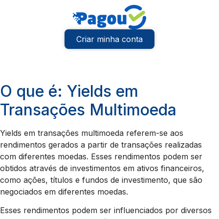
Criar minha conta
O que é: Yields em
Transações Multimoeda
Yields em transações multimoeda referem-se aos
rendimentos gerados a partir de transações realizadas
com diferentes moedas. Esses rendimentos podem ser
obtidos através de investimentos em ativos financeiros,
como ações, títulos e fundos de investimento, que são
negociados em diferentes moedas.
Esses rendimentos podem ser influenciados por diversos