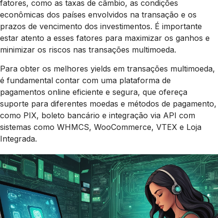
fatores, como as taxas de câmbio, as condições
econômicas dos países envolvidos na transação e os
prazos de vencimento dos investimentos. É importante
estar atento a esses fatores para maximizar os ganhos e
minimizar os riscos nas transações multimoeda.
Para obter os melhores yields em transações multimoeda,
é fundamental contar com uma plataforma de
pagamentos online eficiente e segura, que ofereça
suporte para diferentes moedas e métodos de pagamento,
como PIX, boleto bancário e integração via API com
sistemas como WHMCS, WooCommerce, VTEX e Loja
Integrada.