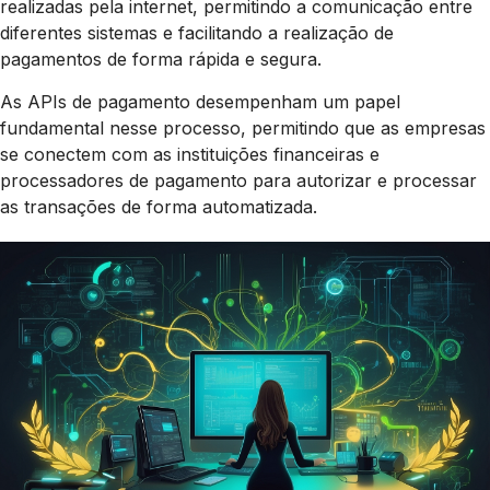
realizadas pela internet, permitindo a comunicação entre
diferentes sistemas e facilitando a realização de
pagamentos de forma rápida e segura.
As APIs de pagamento desempenham um papel
fundamental nesse processo, permitindo que as empresas
se conectem com as instituições financeiras e
processadores de pagamento para autorizar e processar
as transações de forma automatizada.