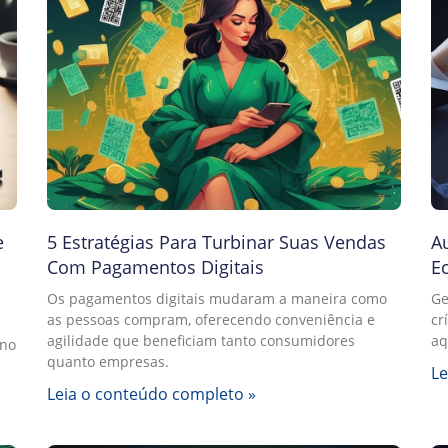
e
5 Estratégias Para Turbinar Suas Vendas
A
Com Pagamentos Digitais
E
Os pagamentos digitais mudaram a maneira como
Ge
as pessoas compram, oferecendo conveniência e
cr
agilidade que beneficiam tanto consumidores
aq
 no
quanto empresas.
Le
Leia o conteúdo completo »