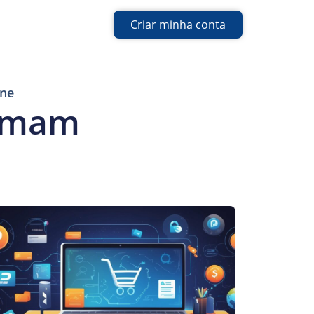
Criar minha conta
ine
ormam