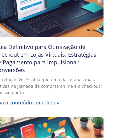
ia Definitivo para Otimização de
eckout em Lojas Virtuais: Estratégias
e Pagamento para Impulsionar
onversões
trodução Você sabia que uma das etapas mais
íticas na jornada de compras online é o checkout?
nesse ponto
ia o conteúdo completo »