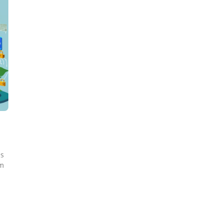
es
am