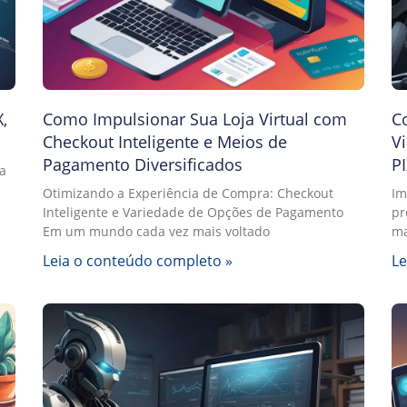
,
Como Impulsionar Sua Loja Virtual com
C
Checkout Inteligente e Meios de
V
Pagamento Diversificados
PI
a
Otimizando a Experiência de Compra: Checkout
Im
Inteligente e Variedade de Opções de Pagamento
pr
Em um mundo cada vez mais voltado
ma
Leia o conteúdo completo »
Le