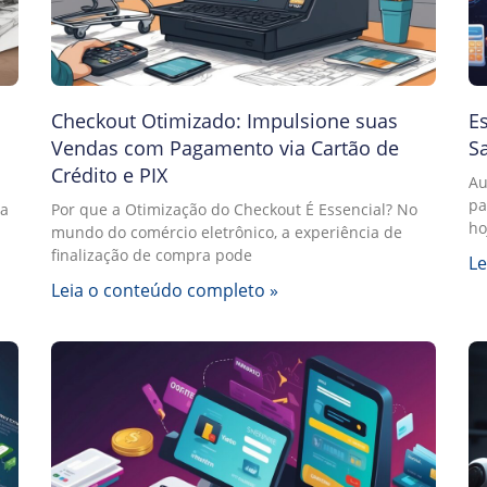
Checkout Otimizado: Impulsione suas
Es
Vendas com Pagamento via Cartão de
S
Crédito e PIX
Au
pa
na
Por que a Otimização do Checkout É Essencial? No
ho
mundo do comércio eletrônico, a experiência de
finalização de compra pode
Le
Leia o conteúdo completo »