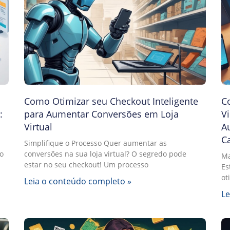
Como Otimizar seu Checkout Inteligente
C
:
para Aumentar Conversões em Loja
Vi
Virtual
A
Ca
Simplifique o Processo Quer aumentar as
o
conversões na sua loja virtual? O segredo pode
Ma
estar no seu checkout! Um processo
Es
ot
Leia o conteúdo completo »
Le