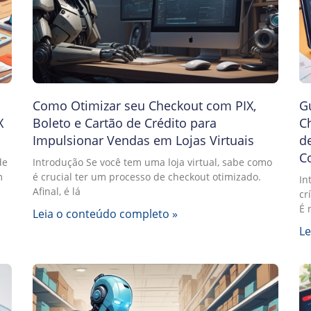
Como Otimizar seu Checkout com PIX,
Gu
X
Boleto e Cartão de Crédito para
Ch
Impulsionar Vendas em Lojas Virtuais
d
C
de
Introdução Se você tem uma loja virtual, sabe como
m
é crucial ter um processo de checkout otimizado.
In
Afinal, é lá
cr
É 
Leia o conteúdo completo »
Le