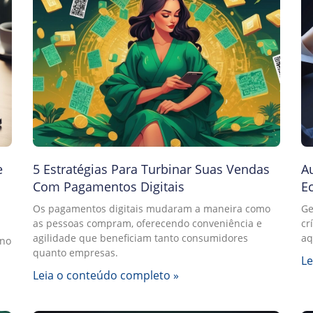
e
5 Estratégias Para Turbinar Suas Vendas
A
Com Pagamentos Digitais
E
Os pagamentos digitais mudaram a maneira como
Ge
as pessoas compram, oferecendo conveniência e
cr
agilidade que beneficiam tanto consumidores
aq
 no
quanto empresas.
Le
Leia o conteúdo completo »