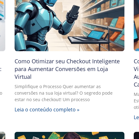
Como Otimizar seu Checkout Inteligente
C
:
para Aumentar Conversões em Loja
Vi
Virtual
A
Ca
Simplifique o Processo Quer aumentar as
o
conversões na sua loja virtual? O segredo pode
Ma
estar no seu checkout! Um processo
Es
ot
Leia o conteúdo completo »
Le