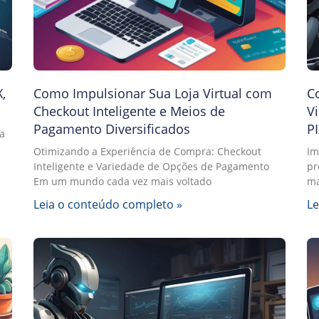
,
Como Impulsionar Sua Loja Virtual com
C
Checkout Inteligente e Meios de
V
Pagamento Diversificados
PI
a
Otimizando a Experiência de Compra: Checkout
Im
Inteligente e Variedade de Opções de Pagamento
pr
Em um mundo cada vez mais voltado
ma
Leia o conteúdo completo »
Le