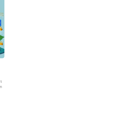
es
am