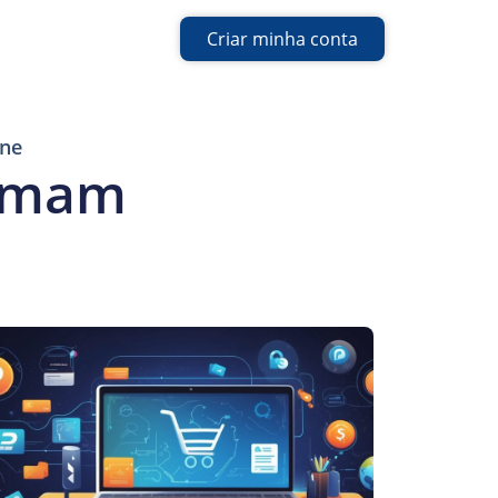
Criar minha conta
ine
ormam