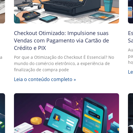
Checkout Otimizado: Impulsione suas
Es
Vendas com Pagamento via Cartão de
S
Crédito e PIX
Au
pa
na
Por que a Otimização do Checkout É Essencial? No
ho
mundo do comércio eletrônico, a experiência de
finalização de compra pode
Le
Leia o conteúdo completo »