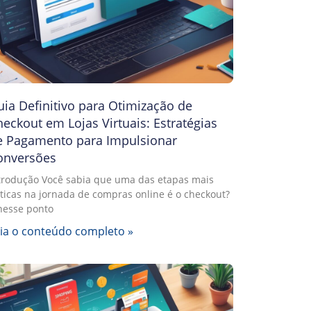
ia Definitivo para Otimização de
eckout em Lojas Virtuais: Estratégias
e Pagamento para Impulsionar
onversões
trodução Você sabia que uma das etapas mais
íticas na jornada de compras online é o checkout?
nesse ponto
ia o conteúdo completo »