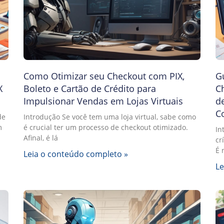
Como Otimizar seu Checkout com PIX,
Gu
X
Boleto e Cartão de Crédito para
Ch
Impulsionar Vendas em Lojas Virtuais
d
C
de
Introdução Se você tem uma loja virtual, sabe como
m
é crucial ter um processo de checkout otimizado.
In
Afinal, é lá
cr
É 
Leia o conteúdo completo »
Le