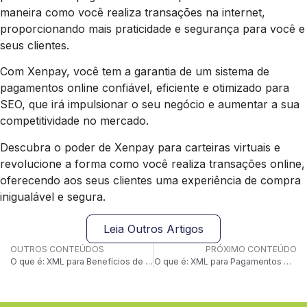
maneira como você realiza transações na internet,
proporcionando mais praticidade e segurança para você e
seus clientes.
Com Xenpay, você tem a garantia de um sistema de
pagamentos online confiável, eficiente e otimizado para
SEO, que irá impulsionar o seu negócio e aumentar a sua
competitividade no mercado.
Descubra o poder de Xenpay para carteiras virtuais e
revolucione a forma como você realiza transações online,
oferecendo aos seus clientes uma experiência de compra
inigualável e segura.
Leia Outros Artigos
OUTROS CONTEÚDOS
PRÓXIMO CONTEÚDO
O que é: XML para Benefícios de Cashback
O que é: XML para Pagamentos Cross-border